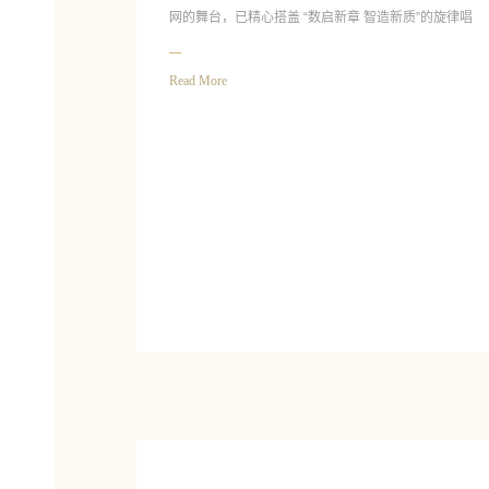
网的舞台，已精心搭盖 “数启新章 智造新质”的旋律唱
响 沈阳工业博.....
Read More