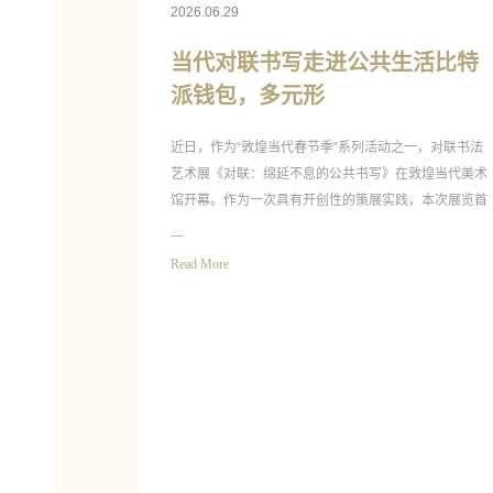
2026.06.29
当代对联书写走进公共生活比特
派钱包，多元形
近日，作为“敦煌当代春节季”系列活动之一，对联书法
艺术展《对联：绵延不息的公共书写》在敦煌当代美术
馆开幕。作为一次具有开创性的策展实践，本次展览首
次以跨学科与研.....
Read More