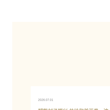
2026.07.01