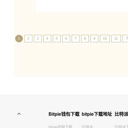
1
2
3
4
5
6
7
8
9
10
11
Bitpie钱包下载
bitpie下载地址
比特
bitpie官网下载
比特派
比特派