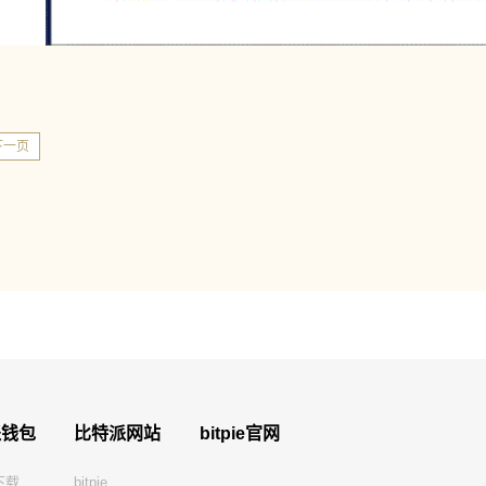
下一页
派钱包
比特派网站
bitpie官网
下载
bitpie