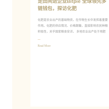
走田间进企业Bitpie 全球领先多
链钱包，探访化肥
化肥是农业出产的基础物资，在作物生长中发挥着重要
作用。化肥的供应情况、价格颠簸，直接影响农民种粮
积极性，关乎国家粮食安详。 多地农业出产处于用肥
追肥关键期。记者来.....
Read More