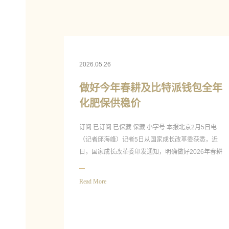
2026.05.26
做好今年春耕及比特派钱包全年
化肥保供稳价
订阅 已订阅 已保藏 保藏 小字号 本报北京2月5日电
（记者邱海峰）记者5日从国家成长改革委获悉，近
日，国家成长改革委印发通知，明确做好2026年春耕
及全年化肥保供稳价工作。 通.....
Read More