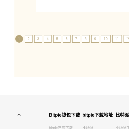
1
2
3
4
5
6
7
8
9
10
11
Bitpie钱包下载
bitpie下载地址
比特
bitpie官网下载
比特派
比特派