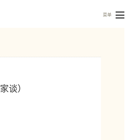
菜单
家谈）