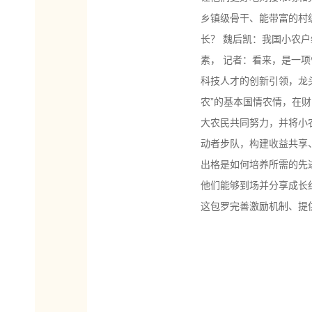
乡镇级骨干、能带富的村
长？ 魏后凯：我国小农户
素， 记者：看来，是一
科技人才的创新引领，龙
农”的基本国情农情，在
大农民共同努力，并将小
动者步队，构建收益共享
出格是如何培养所需的先
他们能够到场并分享成长
这包罗完善激励机制、提