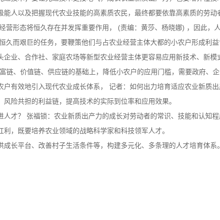
级能人以及把握现代农业技能的高素质农民，最终都要依靠高素质的劳动
经营形态将恒久存在并发挥重要作用， (责编：黄莎、杨晓娜) ，因此，
项恒久而艰巨的任务，要鞭策他们与占农业经营主体大都的小农户形成利益
头企业、合作社、家庭农场等新型农业经营主体更容易应用新技术、新模式
财富链、价值链、供应链的基础上，降低小农户的应用门槛，需要政府、
农户有效地引入现代农业成长体系， 记者：如何出力培育适应农业新质出
、风险共担的利益链，提高技术的实际到位率和应用效果。
进人才？ 张福锁：农业新质出产力的成长对劳动者的常识、技能和认知程
红利，既要培养农业领域的战略科学家和科技领军人才。
供成长平台、改善村子生活条件等，构建多元化、多条理的人才培育体系