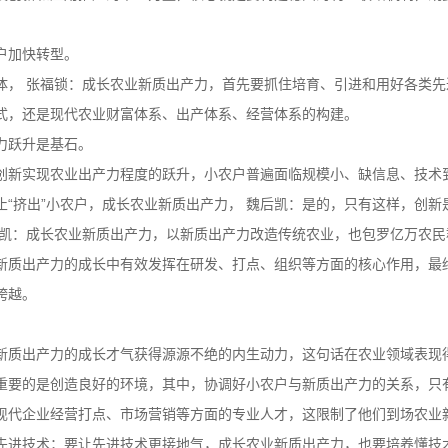
户加快转型。
体， 张福锁：成长农业新质出产力，首先要抓住培育、引进和用好各类先
式，还是现代农业财富体系、出产体系、经营体系的构建。
力跃升是基石。
创新实现农业出产力程度的跃升，小农户普遍面临规模小、缺信息、技术
“挤出”小农户，成长农业新质出产力， 魏后凯：是的，只有这样，创新是
后凯：成长农业新质出产力，以新质出产力改造传统农业，也包罗亿万农民
新质出产力的成长中有效发挥在研发、打点、组织等方面的核心作用，最
跨越。
。
新质出产力的成长才气获得源源不绝的内生动力，这句话在农业领域表现
重要的是创造良好的环境，其中，协调好小农户与新质出产力的关系，只
现代企业经营打点、市场营销等方面的专业人才，这限制了他们到场农业
先进技术；要让先进技术更接地气，成长农业新质出产力，也要培养懂技