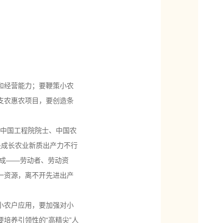
和经营能力；要鞭策小农
支农惠农项目，要创造条
 中国工程院院士、中国农
是成长农业新质出产力不行
成——劳动者、劳动资
一资源，离不开先进出产
小农户应用，要加强对小
培养引领性的“高精尖”人