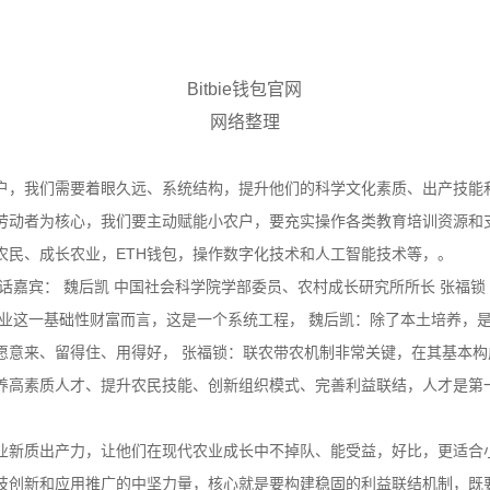
Bitbie钱包官网
网络整理
户，我们需要着眼久远、系统结构，提升他们的科学文化素质、出产技能
劳动者为核心，我们要主动赋能小农户，要充实操作各类教育培训资源和
农民、成长农业，ETH钱包，操作数字化技术和人工智能技术等，。
话嘉宾： 魏后凯 中国社会科学院学部委员、农村成长研究所所长 张福锁
农业这一基础性财富而言，这是一个系统工程， 魏后凯：除了本土培养，
愿意来、留得住、用得好， 张福锁：联农带农机制非常关键，在其基本构
养高素质人才、提升农民技能、创新组织模式、完善利益联结，人才是第
业新质出产力，让他们在现代农业成长中不掉队、能受益，好比，更适合
技创新和应用推广的中坚力量，核心就是要构建稳固的利益联结机制，既要